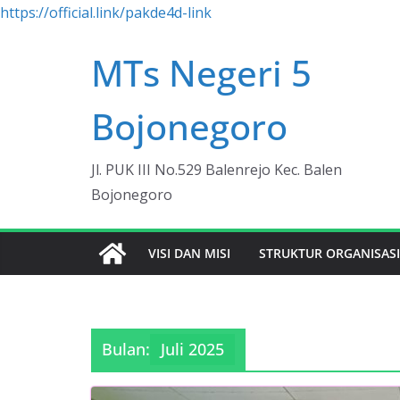
https://official.link/pakde4d-link
Skip
MTs Negeri 5
to
content
Bojonegoro
Jl. PUK III No.529 Balenrejo Kec. Balen
Bojonegoro
VISI DAN MISI
STRUKTUR ORGANISAS
Bulan:
Juli 2025