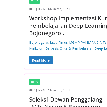
NEWS
30 Juli 2025
Muniroh, S.Pd I
Workshop Implementasi Kuri
Pembelajaran Deep Learni
Bojonegoro .
Bojonegoro, Jawa Timur. MGMP PAI BARA 5 MTs
Kurikulum Berbasis Cinta & Pembelajaran Deep Le
Read More
NEWS
26 Juli 2025
Muniroh, S.Pd I
Seleksi_Dewan Penggalang
_MTs Negeri 5 Bojonegoro