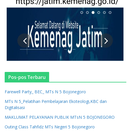
Pos-pos Terbaru
Farewell Party_ BEC_ MTs N 5 Bojonegoro
MTs N 5_Pelatihan Pembelajaran Ekoteologi,KBC dan
Digitalisasi
MAKLUMAT PELAYANAN PUBLIK MTsN 5 BOJONEGORO
Outing Class Tahfidz MTs Negeri 5 Bojonegoro