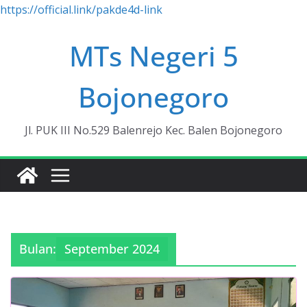
https://official.link/pakde4d-link
Skip
MTs Negeri 5
to
content
Bojonegoro
Jl. PUK III No.529 Balenrejo Kec. Balen Bojonegoro
Bulan:
September 2024