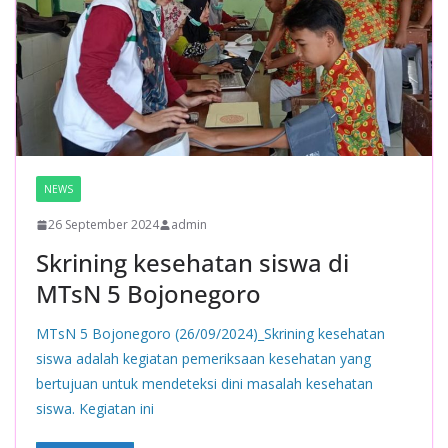
NEWS
26 September 2024
admin
Skrining kesehatan siswa di
MTsN 5 Bojonegoro
MTsN 5 Bojonegoro (26/09/2024)_Skrining kesehatan
siswa adalah kegiatan pemeriksaan kesehatan yang
bertujuan untuk mendeteksi dini masalah kesehatan
siswa. Kegiatan ini