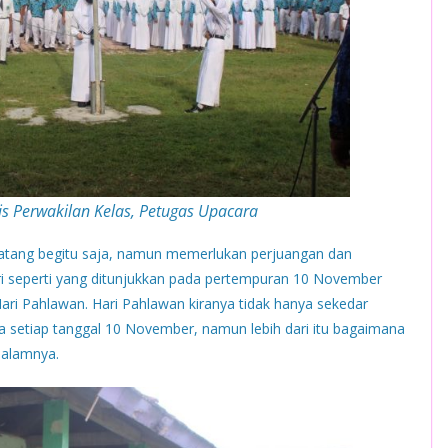
s Perwakilan Kelas, Petugas Upacara
 datang begitu saja, namun memerlukan perjuangan dan
ri seperti yang ditunjukkan pada pertempuran 10 November
ari Pahlawan. Hari Pahlawan kiranya tidak hanya sekedar
da setiap tanggal 10 November, namun lebih dari itu bagaimana
dalamnya.