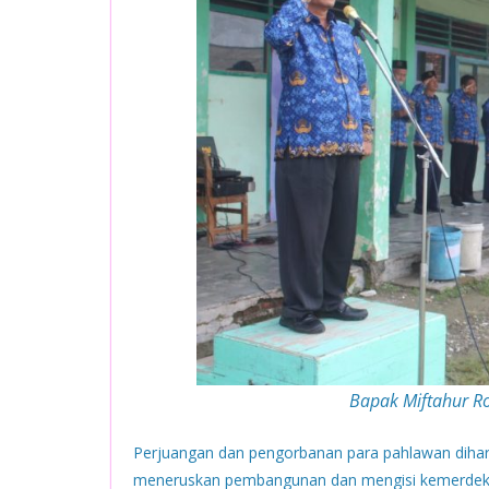
Bapak Miftahur 
Perjuangan dan pengorbanan para pahlawan dihar
meneruskan pembangunan dan mengisi kemerdeka