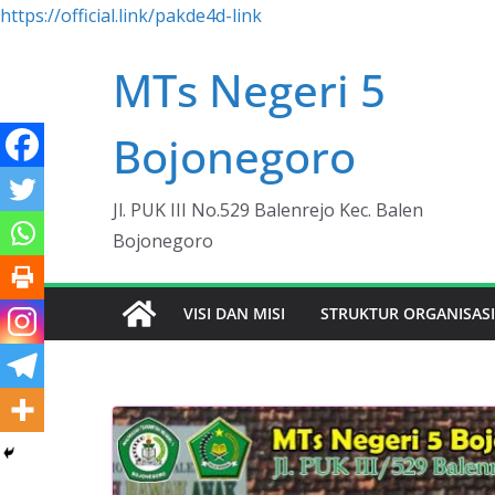
https://official.link/pakde4d-link
Skip
MTs Negeri 5
to
content
Bojonegoro
Jl. PUK III No.529 Balenrejo Kec. Balen
Bojonegoro
VISI DAN MISI
STRUKTUR ORGANISAS