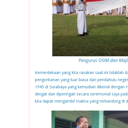
Pengurus OSIM dan Majli
Kemerdekaan yang kita rasakan saat ini tidaklah
pengorbanan yang luar biasa dari pendahulu nege
1945 di Surabaya yang kemudian dikenal dengan H
diingat dan diperingati secara seremonial saja pa
kita dapat mengambil makna yang terkandung di 