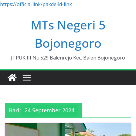
https://official.link/pakde4d-link
Skip
MTs Negeri 5
to
content
Bojonegoro
Jl. PUK III No.529 Balenrejo Kec. Balen Bojonegoro
Hari:
24 September 2024