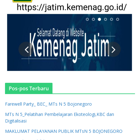
Pos-pos Terbaru
Farewell Party_ BEC_ MTs N 5 Bojonegoro
MTs N 5_Pelatihan Pembelajaran Ekoteologi,KBC dan
Digitalisasi
MAKLUMAT PELAYANAN PUBLIK MTsN 5 BOJONEGORO