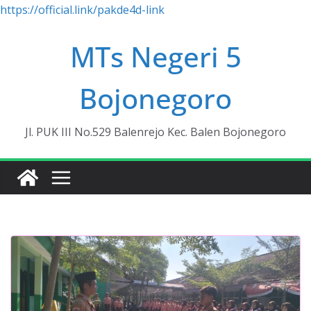
https://official.link/pakde4d-link
Skip
MTs Negeri 5
to
content
Bojonegoro
Jl. PUK III No.529 Balenrejo Kec. Balen Bojonegoro