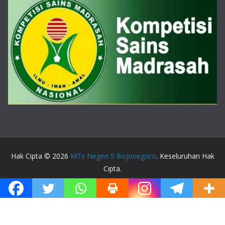
Hak Cipta © 2026
MTs Negeri 5 Bojonegoro
. Keseluruhan Hak
Cipta.
Tema:
ColorMag
oleh ThemeGrill. Dipersembahkan oleh
WordPress
.