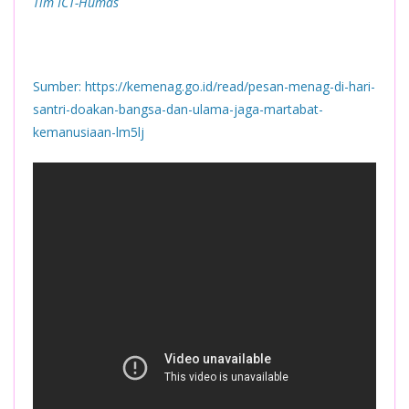
Tim ICT-Humas
Sumber: https://kemenag.go.id/read/pesan-menag-di-hari-
santri-doakan-bangsa-dan-ulama-jaga-martabat-
kemanusiaan-lm5lj