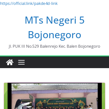
https://official.link/pakde4d-link
Skip
MTs Negeri 5
to
content
Bojonegoro
Jl. PUK III No.529 Balenrejo Kec. Balen Bojonegoro