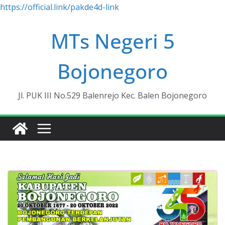
https://official.link/pakde4d-link
Skip
MTs Negeri 5
to
content
Bojonegoro
Jl. PUK III No.529 Balenrejo Kec. Balen Bojonegoro