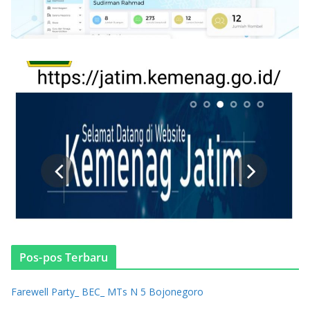
Pos-pos Terbaru
Farewell Party_ BEC_ MTs N 5 Bojonegoro