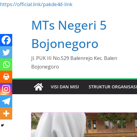
https://official.link/pakde4d-link
Skip
MTs Negeri 5
to
content
Bojonegoro
Jl. PUK III No.529 Balenrejo Kec. Balen
Bojonegoro
VISI DAN MISI
STRUKTUR ORGANISAS