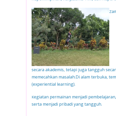
am
Z
secara akademis, tetapi juga tangguh seca
memecahkan masalah.Di alam terbuka, temp
(experiential learning).
egiatan permainan menjadi pembelajara
K
serta menjadi pribadi yang tangguh.