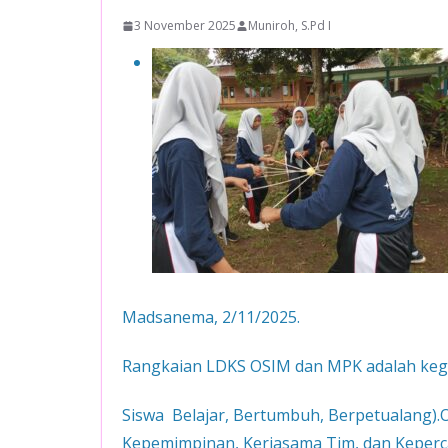
3 November 2025
Muniroh, S.Pd I
Madsanema, 2/11/2025.
R
angkaian LDKS OSIM dan MPK adalah kegi
Siswa Belajar, Bertumbuh, Berpetualang).
Kepemimpinan, Kerjasama Tim, dan Keperca