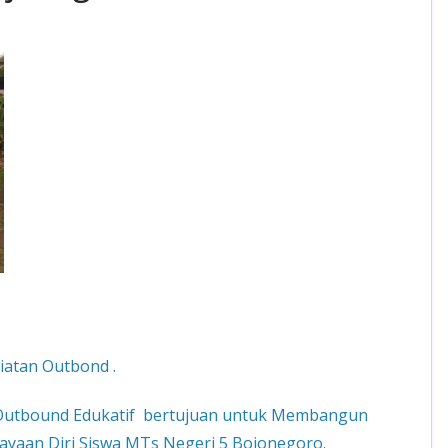
atan Outbond .
Outbound Edukatif bertujuan untuk Membangun
yaan Diri Siswa MTs Negeri 5 Bojonegoro.