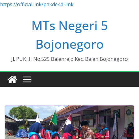
https://official.link/pakde4d-link
Skip
MTs Negeri 5
to
content
Bojonegoro
Jl. PUK III No.529 Balenrejo Kec. Balen Bojonegoro