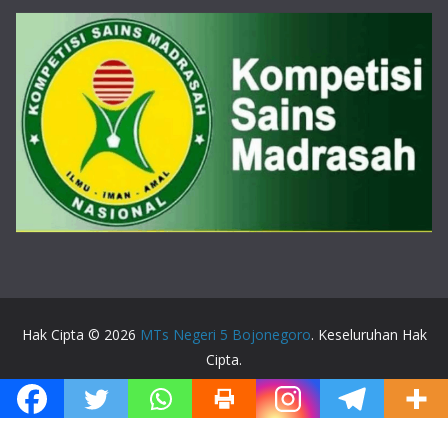
Hak Cipta © 2026
MTs Negeri 5 Bojonegoro
. Keseluruhan Hak
Cipta.
Tema:
ColorMag
oleh ThemeGrill. Dipersembahkan oleh
WordPress
.