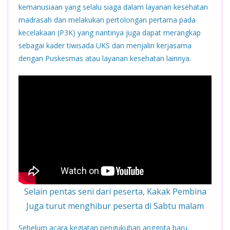
kemanusiaan yang selalu siaga dalam layanan kesehatan
madrasah dan melakukan pertolongan pertama pada
kecelakaan (P3K) yang nantinya juga dapat merangkap
sebagai kader tiwisada UKS dan menjalin kerjasama
dengan Puskesmas atau layanan kesehatan lainnya.
Selain pentas seni dari peserta, Kakak Pembina
Juga turut menghibur peserta di Sabtu malam
Sebelum acara kegiatan pengukuhan anggota baru,