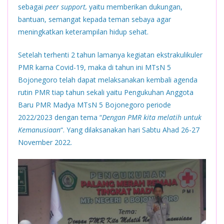
sebagai
peer support,
yaitu memberikan dukungan,
bantuan, semangat kepada teman sebaya agar
meningkatkan keterampilan hidup sehat.
Setelah terhenti 2 tahun lamanya kegiatan ekstrakulikuler
PMR karna Covid-19, maka di tahun ini MTsN 5
Bojonegoro telah dapat melaksanakan kembali agenda
rutin PMR tiap tahun sekali yaitu Pengukuhan Anggota
Baru PMR Madya MTsN 5 Bojonegoro periode
2022/2023 dengan tema “
Dengan PMR kita melatih untuk
Kemanusiaan
“. Yang dilaksanakan hari Sabtu Ahad 26-27
November 2022.