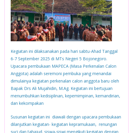
Kegiatan ini dilaksanakan pada hari sabtu-Ahad Tanggal
6-7 September 2025 di MTs Negeri 5 Bojonegoro.
Upacara pembukaan MAPECA (Masa Perkenalan Calon
Anggota) adalah seremoni pembuka yang menandai
dimulainya kegiatan perkenalan calon anggota baru oleh
Bapak Drs Ali Mujahidin, M.Ag.
Kegiatan ini bertujuan
menumbuhkan kedisiplinan, kepemimpinan, kemandirian,
dan kekompakan
Susunan kegiatan ini diawali dengan upacara pembukaan
dilanjutkan kegiatan- kegiatan kepramukaan, renungan
suci dan tahajud. siswa-siswi mengikuti kegiatan dengan