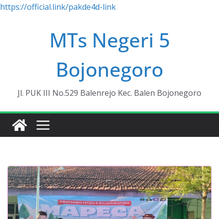
https://official.link/pakde4d-link
Skip
MTs Negeri 5
to
content
Bojonegoro
Jl. PUK III No.529 Balenrejo Kec. Balen Bojonegoro