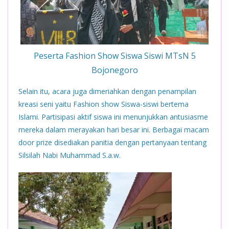
Peserta Fashion Show Siswa Siswi MTsN 5
Bojonegoro
Selain itu, acara juga dimeriahkan dengan penampilan
kreasi seni yaitu Fashion show Siswa-siswi bertema
Islami. Partisipasi aktif siswa ini menunjukkan antusiasme
mereka dalam merayakan hari besar ini. Berbagai macam
door prize disediakan panitia dengan pertanyaan tentang
Silsilah Nabi Muhammad S.a.w.