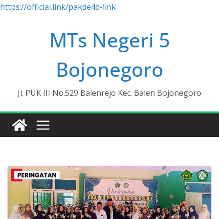
https://official.link/pakde4d-link
Skip
MTs Negeri 5
to
content
Bojonegoro
Jl. PUK III No.529 Balenrejo Kec. Balen Bojonegoro