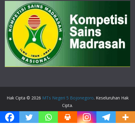
Hak Cipta © 2026
MTs Negeri 5 Bojonegoro
. Keseluruhan Hak
Cipta.
Tema:
ColorMag
oleh ThemeGrill. Dipersembahkan oleh
WordPress
.