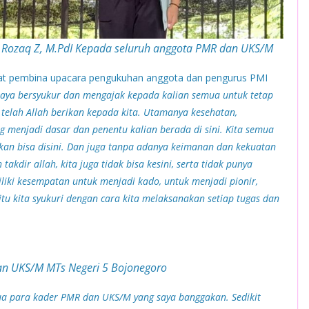
Rozaq Z, M.PdI Kepada seluruh anggota PMR dan UKS/M
anat pembina upacara pengukuhan anggota dan pengurus PMI
saya bersyukur dan mengajak kepada kalian semua untuk tetap
 telah Allah berikan kepada kita. Utamanya kesehatan,
g menjadi dasar dan penentu kalian berada di sini. Kita semua
k akan bisa disini. Dan juga tanpa adanya keimanan dan kekuatan
takdir allah, kita juga tidak bisa kesini, serta tidak punya
liki kesempatan untuk menjadi kado, untuk menjadi pionir,
u kita syukuri dengan cara kita melaksanakan setiap tugas dan
n UKS/M MTs Negeri 5 Bojonegoro
ua para kader PMR dan UKS/M yang saya banggakan. Sedikit