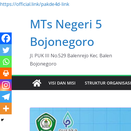
https://official.link/pakde4d-link
Skip
MTs Negeri 5
to
content
Bojonegoro
Jl. PUK III No.529 Balenrejo Kec. Balen
Bojonegoro
VISI DAN MISI
STRUKTUR ORGANISAS