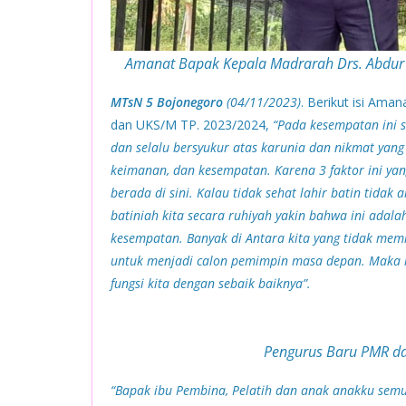
Amanat Bapak Kepala Madrarah Drs. Abdur 
MTsN 5 Bojonegoro
(04/11/2023)
. Berikut isi Am
dan UKS/M TP. 2023/2024,
“Pada kesempatan ini 
dan selalu bersyukur atas karunia dan nikmat yang
keimanan, dan kesempatan. Karena 3 faktor ini yan
berada di sini. Kalau tidak sehat lahir batin tida
batiniah kita secara ruhiyah yakin bahwa ini adalah 
kesempatan. Banyak di Antara kita yang tidak memi
untuk menjadi calon pemimpin masa depan. Maka it
fungsi kita dengan sebaik baiknya”.
Pengurus Baru PMR da
“Bapak ibu Pembina, Pelatih dan anak anakku sem