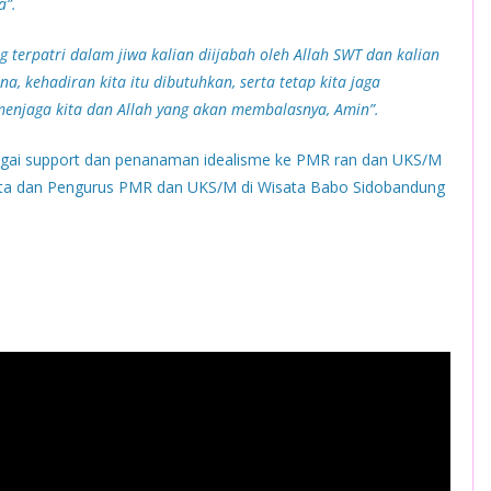
a”.
terpatri dalam jiwa kalian diijabah oleh Allah SWT dan kalian
a, kehadiran kita itu dibutuhkan, serta tetap kita jaga
 menjaga kita dan Allah yang akan membalasnya, Amin”.
agai support dan penanaman idealisme ke PMR ran dan UKS/M
ta dan Pengurus PMR dan UKS/M di Wisata Babo Sidobandung