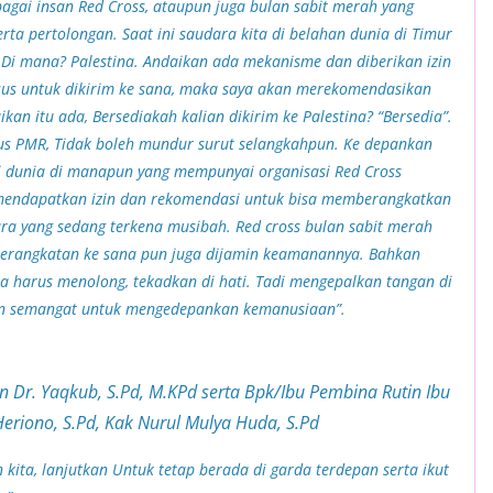
bagai insan Red Cross, ataupun juga bulan sabit merah yang
ta pertolongan. Saat ini saudara kita di belahan dunia di Timur
Di mana? Palestina. Andaikan ada mekanisme dan diberikan izin
us untuk dikirim ke sana, maka saya akan merekomendasikan
an itu ada, Bersediakah kalian dikirim ke Palestina? “Bersedia”.
us PMR, Tidak boleh mundur surut selangkahpun. Ke depankan
ni dunia di manapun yang mempunyai organisasi Red Cross
 mendapatkan izin dan rekomendasi untuk bisa memberangkatkan
 yang sedang terkena musibah. Red cross bulan sabit merah
eberangkatan ke sana pun juga dijamin keamanannya. Bahkan
ita harus menolong, tekadkan di hati. Tadi mengepalkan tangan di
dan semangat untuk mengedepankan kemanusiaan”.
Dr. Yaqkub, S.Pd, M.KPd serta Bpk/Ibu Pembina Rutin Ibu
eriono, S.Pd, Kak Nurul Mulya Huda, S.Pd
 kita, lanjutkan Untuk tetap berada di garda terdepan serta ikut