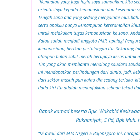
“Kemudian yang juga ingin saya sampaikan, kita se
orientasinya kepada kemanusiaan dan kesehatan ser
Tengah sana ada yang sedang mengalami musibah, 
serta anakku punya kemampuan keterampilan khus
untuk melakukan tugas kemanusiaan ke sana. Andaik
Kalau sudah menjadi anggota PMR, apalagi Pengur
kemanusiaan, berikan pertolongan itu. Sekarang i
ataupun bulan sabit merah berupaya keras untuk
Tim yang akan membantu menolong saudara-saudara
ini mendapatkan perlindungan dari dunia. Jadi, k
dari sektor musuh pun kalau dia sedang terluka, k
dada kiri itu adalah menunjukkan sebuah tekad 
Bapak kamad beserta Bpk. Wakabid Kesiswaan 
Rukhaniyah, S.Pd, Bpk Muh. H
“Di awali dari MTs Negeri 5 Bojonegoro ini, harapan